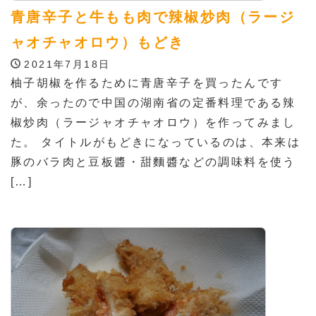
青唐辛子と牛もも肉で辣椒炒肉（ラージ
ャオチャオロウ）もどき
2021年7月18日
柚子胡椒を作るために青唐辛子を買ったんです
が、余ったので中国の湖南省の定番料理である辣
椒炒肉（ラージャオチャオロウ）を作ってみまし
た。 タイトルがもどきになっているのは、本来は
豚のバラ肉と豆板醬・甜麵醬などの調味料を使う
[…]